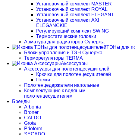
Установочный комплект MASTER
Установочный комплект ROYAL
Установочный комплект ELEGANT
Установочный комплект AXI
ELEGANCKIE
Регулирующий комплект SWING
Термостатические головки
Арматура для радиаторов Сунержа
ТЭНы для п
Блоки управления и ТЭН Сунержа
Терморегуляторы TERMA
Аксессуары
Аксессуары для полотенцесушителей
Крючки для полотенцесушителей
Полки
Полотенцедержатели напольные
Комплектующие к водяным
полотенцесушителям
Бренды
Arbonia
Broner
CALDO
Grota
Prioform
SECADO