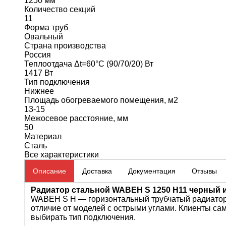
1250 мм
Количество секций
11
Форма труб
Овальный
Страна производства
Россия
Теплоотдача Δt=60°C (90/70/20) Вт
1417 Вт
Тип подключения
Нижнее
Площадь обогреваемого помещения, м2
13-15
Межосевое расстояние, мм
50
Материал
Сталь
Все характеристики
Описание
Доставка
Документация
Отзывы
Радиатор стальной WABEH S 1250 H11 черный и
WABEH S H — горизонтальный трубчатый радиатор в
отличие от моделей с острыми углами. Клиенты са
выбирать тип подключения.