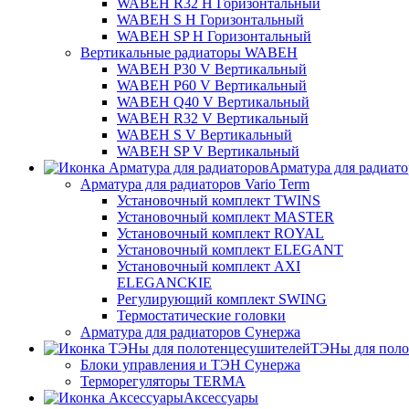
WABEH R32 H Горизонтальный
WABEH S H Горизонтальный
WABEH SP H Горизонтальный
Вертикальные радиаторы WABEH
WABEH P30 V Вертикальный
WABEH P60 V Вертикальный
WABEH Q40 V Вертикальный
WABEH R32 V Вертикальный
WABEH S V Вертикальный
WABEH SP V Вертикальный
Арматура для радиат
Арматура для радиаторов Vario Term
Установочный комплект TWINS
Установочный комплект MASTER
Установочный комплект ROYAL
Установочный комплект ELEGANT
Установочный комплект AXI
ELEGANCKIE
Регулирующий комплект SWING
Термостатические головки
Арматура для радиаторов Сунержа
ТЭНы для поло
Блоки управления и ТЭН Сунержа
Терморегуляторы TERMA
Аксессуары