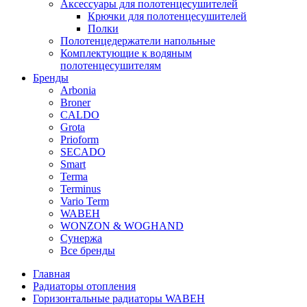
Аксессуары для полотенцесушителей
Крючки для полотенцесушителей
Полки
Полотенцедержатели напольные
Комплектующие к водяным
полотенцесушителям
Бренды
Arbonia
Broner
CALDO
Grota
Prioform
SECADO
Smart
Terma
Terminus
Vario Term
WABEH
WONZON & WOGHAND
Сунержа
Все бренды
Главная
Радиаторы отопления
Горизонтальные радиаторы WABEH