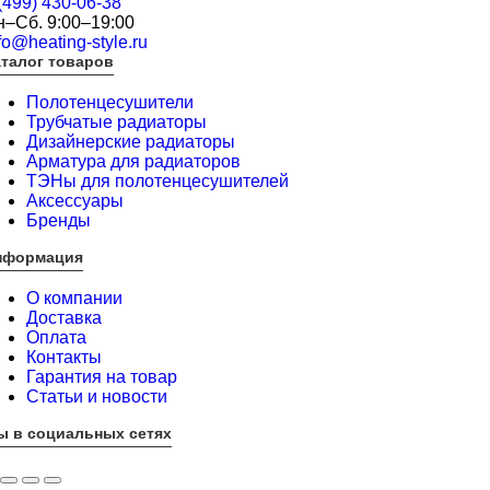
(499) 430-06-38
н–Сб. 9:00–19:00
fo@heating-style.ru
талог товаров
Полотенцесушители
Трубчатые радиаторы
Дизайнерские радиаторы
Арматура для радиаторов
ТЭНы для полотенцесушителей
Аксессуары
Бренды
нформация
О компании
Доставка
Оплата
Контакты
Гарантия на товар
Статьи и новости
ы в социальных сетях