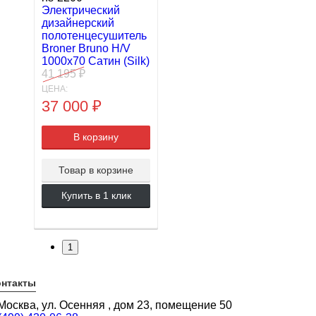
Электрический
дизайнерский
полотенцесушитель
Broner Bruno H/V
1000x70 Сатин (Silk)
41 195
₽
ЦЕНА:
37 000
₽
В корзину
Товар в корзине
Купить в 1 клик
1
онтакты
 Москва, ул. Осенняя , дом 23, помещение 50