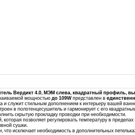
ль Вердикт 4.0, МЭМ слева, квадратный профиль, выс
раиваемой мощностью
до 109W
представлен в
единствен
 и служит стильным дополнением к интерьеру вашей ванн
троен в полотенцесушитель и гармонирует с его квадратны
олнить скрытую прокладку проводки при необходимости.
 которая позволяет регулировать температуру в пределах 
ивной сушки.
что исключает необходимость в дополнительных петельках.