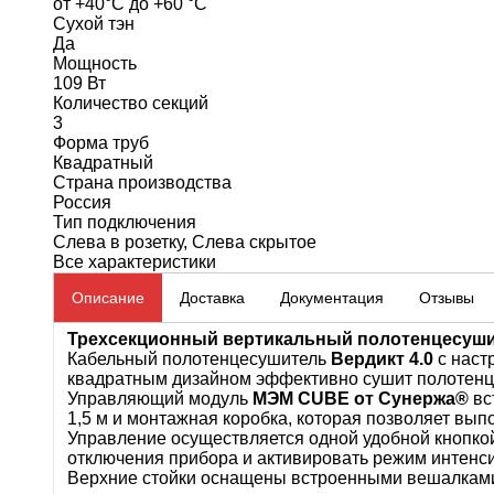
от +40°C до +60 °C
Сухой тэн
Да
Мощность
109 Вт
Количество секций
3
Форма труб
Квадратный
Страна производства
Россия
Тип подключения
Слева в розетку, Слева скрытое
Все характеристики
Описание
Доставка
Документация
Отзывы
Трех
секционный вертикальный полотенцесушите
Кабельный полотенцесушитель
Вердикт 4.0
с наст
квадратным дизайном эффективно сушит полотенца
Управляющий модуль
МЭМ CUBE от Сунержа®
вс
1,5 м и монтажная коробка, которая позволяет вып
Управление осуществляется одной удобной кнопкой,
отключения прибора и активировать режим интенс
Верхние стойки оснащены встроенными вешалками, 