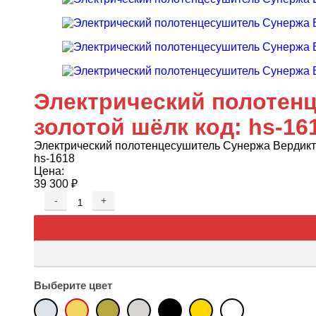
Электрический полотенц
золотой шёлк код: hs-16
Электрический полотенцесушитель Сунержа Вердикт 4
hs-1618
Цена:
39 300
₽
-
+
Выберите цвет