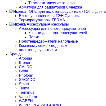
Термостатические головки
Арматура для радиаторов Сунержа
ТЭНы для п
Блоки управления и ТЭН Сунержа
Терморегуляторы TERMA
Аксессуары
Аксессуары для полотенцесушителей
Крючки для полотенцесушителей
Полки
Полотенцедержатели напольные
Комплектующие к водяным
полотенцесушителям
Бренды
Arbonia
Broner
CALDO
Grota
Prioform
SECADO
Smart
Terma
Terminus
Vario Term
WABEH
WONZON & WOGHAND