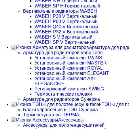
WABEH S H Горизонтальный
WABEH SP H Горизонтальный
Вертикальные радиаторы WABEH
WABEH P30 V Вертикальный
WABEH P60 V Вертикальный
WABEH Q40 V Вертикальный
WABEH R32 V Вертикальный
WABEH S V Вертикальный
WABEH SP V Вертикальный
Арматура для рад
Арматура для радиаторов Vario Term
Установочный комплект TWINS
Установочный комплект MASTER
Установочный комплект ROYAL
Установочный комплект ELEGANT
Установочный комплект AXI
ELEGANCKIE
Регулирующий комплект SWING
Термостатические головки
Арматура для радиаторов Сунержа
ТЭНы для п
Блоки управления и ТЭН Сунержа
Терморегуляторы TERMA
Аксессуары
Аксессуары для полотенцесушителей