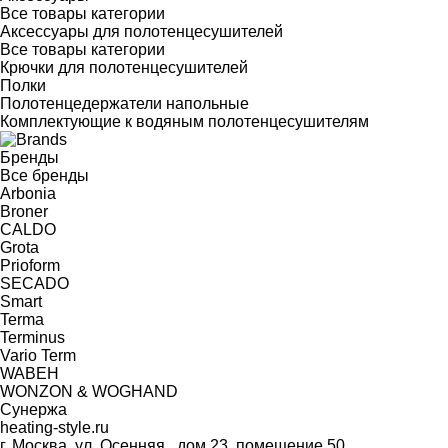
Все товары категории
Аксессуары для полотенцесушителей
Все товары категории
Крючки для полотенцесушителей
Полки
Полотенцедержатели напольные
Комплектующие к водяным полотенцесушителям
Бренды
Все бренды
Arbonia
Broner
CALDO
Grota
Prioform
SECADO
Smart
Terma
Terminus
Vario Term
WABEH
WONZON & WOGHAND
Сунержа
heating-style.ru
г. Москва, ул. Осенняя , дом 23, помещение 50