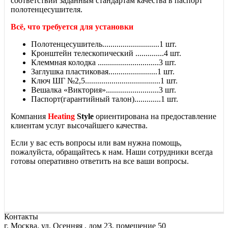
соответствии заданным стандартам качества в паспорт
полотенцесушителя.
Всё, что требуется для установки
Полотенцесушитель............................1 шт.
Кронштейн телескопический ..............4 шт.
Клеммная колодка ..............................3 шт.
Заглушка пластиковая........................1 шт.
Ключ ШГ №2,5.....................................1 шт.
Вешалка «Виктория»..........................3 шт.
Паспорт(гарантийный талон).............1 шт.
Компания
Heating
Style
ориентирована на предоставление
клиентам услуг высочайшего качества.
Если у вас есть вопросы или вам нужна помощь,
пожалуйста, обращайтесь к нам. Наши сотрудники всегда
готовы оперативно ответить на все ваши вопросы.
Контакты
г. Москва, ул. Осенняя , дом 23, помещение 50