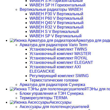
WABEH S H Горизонтальный
WABEH SP H Горизонтальный
Вертикальные радиаторы WABEH
WABEH P30 V Вертикальный
WABEH P60 V Вертикальный
WABEH Q40 V Вертикальный
WABEH R32 V Вертикальный
WABEH S V Вертикальный
WABEH SP V Вертикальный
Арматура для рад
Арматура для радиаторов Vario Term
Установочный комплект TWINS
Установочный комплект MASTER
Установочный комплект ROYAL
Установочный комплект ELEGANT
Установочный комплект AXI
ELEGANCKIE
Регулирующий комплект SWING
Термостатические головки
Арматура для радиаторов Сунержа
ТЭНы для п
Блоки управления и ТЭН Сунержа
Терморегуляторы TERMA
Аксессуары
Аксессуары для полотенцесушителей