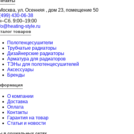
онтакты
 Москва, ул. Осенняя , дом 23, помещение 50
(499) 430-06-38
н–Сб. 9:00–19:00
fo@heating-style.ru
талог товаров
Полотенцесушители
Трубчатые радиаторы
Дизайнерские радиаторы
Арматура для радиаторов
ТЭНы для полотенцесушителей
Аксессуары
Бренды
нформация
О компании
Доставка
Оплата
Контакты
Гарантия на товар
Статьи и новости
ы в социальных сетях