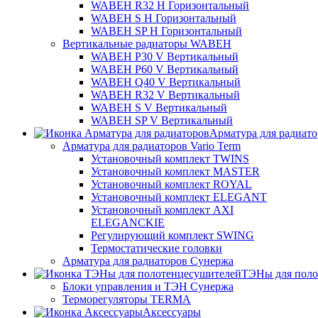
WABEH R32 H Горизонтальный
WABEH S H Горизонтальный
WABEH SP H Горизонтальный
Вертикальные радиаторы WABEH
WABEH P30 V Вертикальный
WABEH P60 V Вертикальный
WABEH Q40 V Вертикальный
WABEH R32 V Вертикальный
WABEH S V Вертикальный
WABEH SP V Вертикальный
Арматура для радиат
Арматура для радиаторов Vario Term
Установочный комплект TWINS
Установочный комплект MASTER
Установочный комплект ROYAL
Установочный комплект ELEGANT
Установочный комплект AXI
ELEGANCKIE
Регулирующий комплект SWING
Термостатические головки
Арматура для радиаторов Сунержа
ТЭНы для поло
Блоки управления и ТЭН Сунержа
Терморегуляторы TERMA
Аксессуары