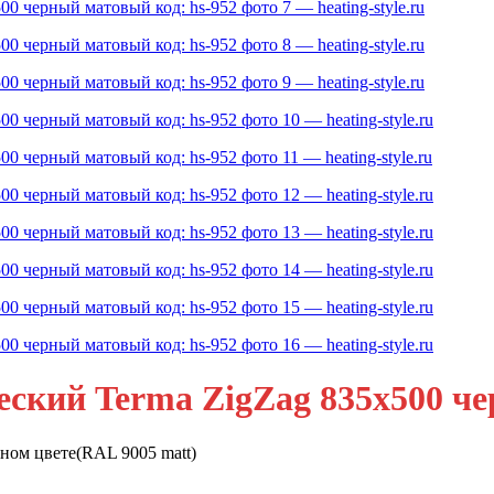
ский Terma ZigZag 835x500 че
ном цвете(RAL 9005 matt)