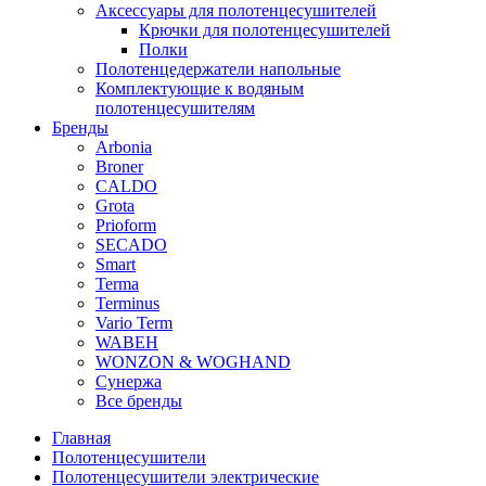
Аксессуары для полотенцесушителей
Крючки для полотенцесушителей
Полки
Полотенцедержатели напольные
Комплектующие к водяным
полотенцесушителям
Бренды
Arbonia
Broner
CALDO
Grota
Prioform
SECADO
Smart
Terma
Terminus
Vario Term
WABEH
WONZON & WOGHAND
Сунержа
Все бренды
Главная
Полотенцесушители
Полотенцесушители электрические