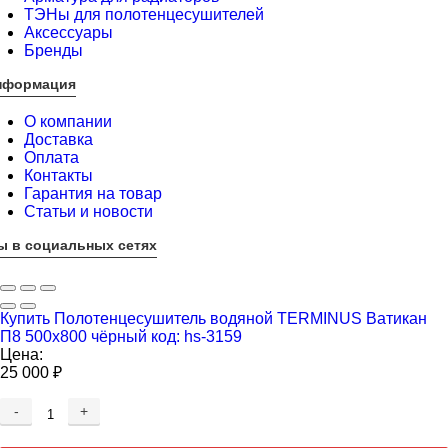
ТЭНы для полотенцесушителей
Аксессуары
Бренды
нформация
О компании
Доставка
Оплата
Контакты
Гарантия на товар
Статьи и новости
ы в социальных сетях
Купить Полотенцесушитель водяной TERMINUS Ватикан
П8 500х800 чёрный код: hs-3159
Цена:
25 000
₽
-
+
Добавляется...
Добавлен