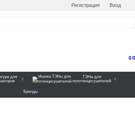
Регистрация
Вход
0
0
тура для
ТЭНы для
диаторов
полотенцесушителей
Бренды