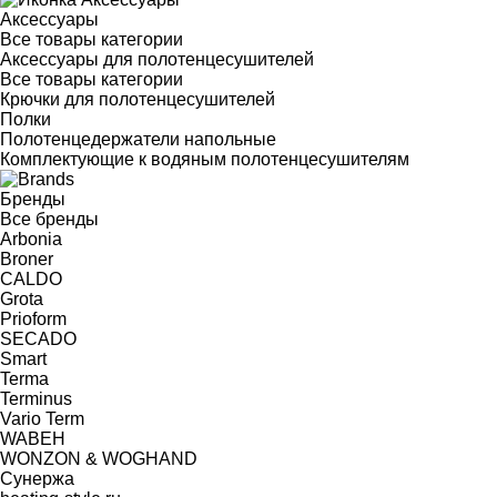
Аксессуары
Все товары категории
Аксессуары для полотенцесушителей
Все товары категории
Крючки для полотенцесушителей
Полки
Полотенцедержатели напольные
Комплектующие к водяным полотенцесушителям
Бренды
Все бренды
Arbonia
Broner
CALDO
Grota
Prioform
SECADO
Smart
Terma
Terminus
Vario Term
WABEH
WONZON & WOGHAND
Сунержа