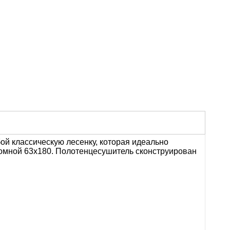
бой
классическую
лесенку,
которая
идеально
ромной 63х180. Полотенцесушитель сконструирован