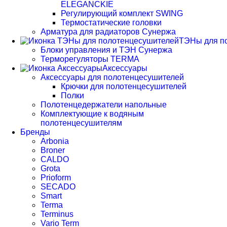
ELEGANCKIE
Регулирующий комплект SWING
Термостатические головки
Арматура для радиаторов Сунержа
ТЭНы для п
Блоки управления и ТЭН Сунержа
Терморегуляторы TERMA
Аксессуары
Аксессуары для полотенцесушителей
Крючки для полотенцесушителей
Полки
Полотенцедержатели напольные
Комплектующие к водяным
полотенцесушителям
Бренды
Arbonia
Broner
CALDO
Grota
Prioform
SECADO
Smart
Terma
Terminus
Vario Term