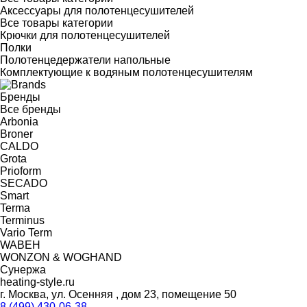
Аксессуары для полотенцесушителей
Все товары категории
Крючки для полотенцесушителей
Полки
Полотенцедержатели напольные
Комплектующие к водяным полотенцесушителям
Бренды
Все бренды
Arbonia
Broner
CALDO
Grota
Prioform
SECADO
Smart
Terma
Terminus
Vario Term
WABEH
WONZON & WOGHAND
Сунержа
heating-style.ru
г. Москва, ул. Осенняя , дом 23, помещение 50
8 (499) 430-06-38