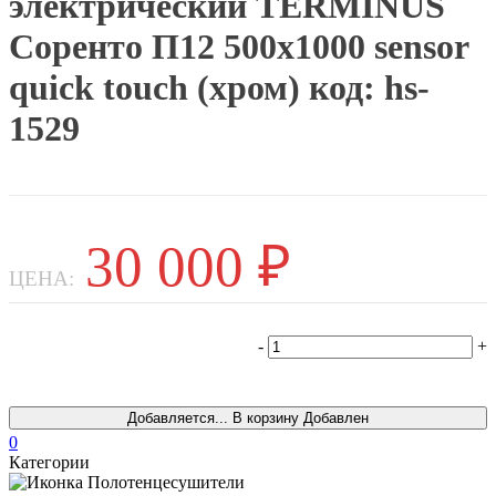
электрический TERMINUS
Соренто П12 500х1000 sensor
quick touch (хром) код: hs-
1529
30 000
₽
ЦЕНА:
-
+
Т
Добавляется...
В корзину
Добавлен
0
Категории