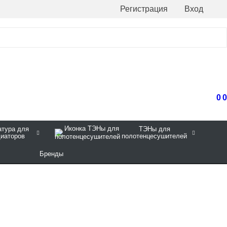
Регистрация
Вход
0
0
тура для
ТЭНы для
диаторов
полотенцесушителей
Бренды