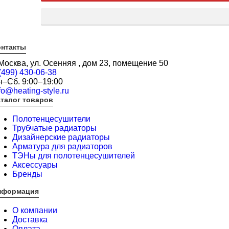
онтакты
 Москва, ул. Осенняя , дом 23, помещение 50
(499) 430-06-38
н–Сб. 9:00–19:00
fo@heating-style.ru
талог товаров
Полотенцесушители
Трубчатые радиаторы
Дизайнерские радиаторы
Арматура для радиаторов
ТЭНы для полотенцесушителей
Аксессуары
Бренды
нформация
О компании
Доставка
Оплата