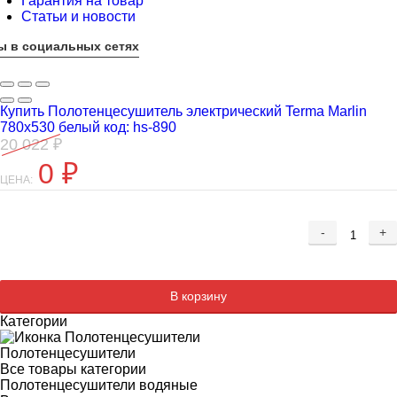
Гарантия на товар
Статьи и новости
ы в социальных сетях
Купить Полотенцесушитель электрический Terma Marlin
780x530 белый код: hs-890
20 022
₽
0
₽
ЦЕНА:
-
+
Добавляется...
Добавлен
В корзину
Категории
Полотенцесушители
Все товары категории
Полотенцесушители водяные